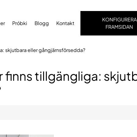
KONFIGURERA
ter
Próbki
Blogg
Kontakt
FRAMSIDAN
iga: skjutbara eller gångjärnsförsedda?
 finns tillgängliga: skjut
?