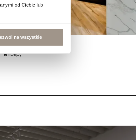
anymi od Ciebie lub
ezwól na wszystkie
Fronty meblowe Łódź
&nbsp;