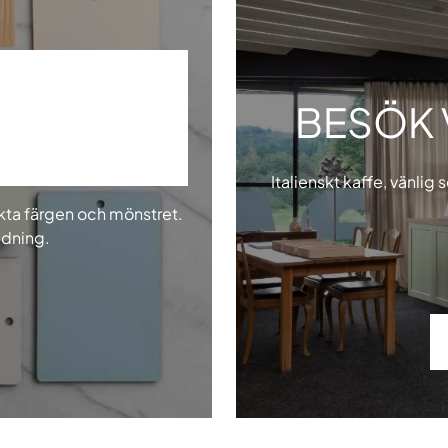
BESÖK 
ROVER
Italienskt kaffe, vänlig 
ekta färgen och mönstret.
edning.