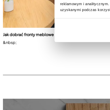
reklamowym i analitycznym. 
uzyskanymi podczas korzysta
Jak dobrać fronty meblowe do stylu klasycznego?
&nbsp;