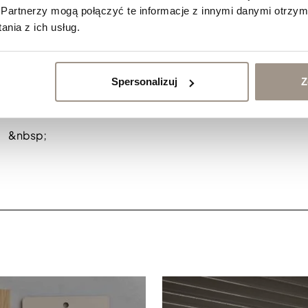
Partnerzy mogą połączyć te informacje z innymi danymi otrzym
nia z ich usług.
Spersonalizuj
Z
Jak dobrać fronty meblowe do kuchni w stylu modern
classic?
&nbsp;