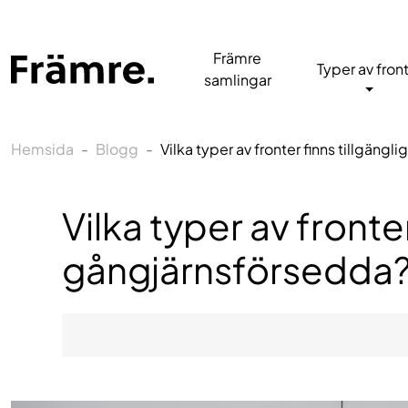
Främre
Typer av fron
samlingar
Hemsida
Blogg
Vilka typer av fronter finns tillgängl
Vilka typer av fronter
gångjärnsförsedda