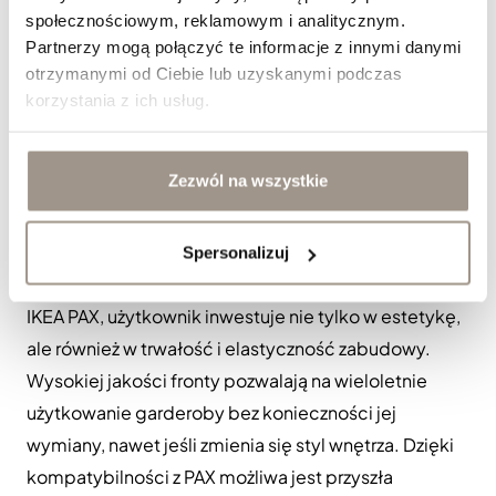
ryflowane STRIPE, szczególnie w garderobach
społecznościowym, reklamowym i analitycznym.
otwartych na sypialnię lub salon, gdzie pełnią funkcję
Partnerzy mogą połączyć te informacje z innymi danymi
estetycznego elementu wnętrza. Odpowiedni dobór
otrzymanymi od Ciebie lub uzyskanymi podczas
stylu frontów pozwala sprawić, że system PAX staje
korzystania z ich usług.
się integralną częścią aranżacji, a nie jedynie
funkcjonalnym dodatkiem.
Zezwól na wszystkie
Dlaczego kompatybilne fronty
premium to inwestycja na lata?
Spersonalizuj
Decydując się na fronty kompatybilne z systemem
IKEA PAX, użytkownik inwestuje nie tylko w estetykę,
ale również w trwałość i elastyczność zabudowy.
Wysokiej jakości fronty pozwalają na wieloletnie
użytkowanie garderoby bez konieczności jej
wymiany, nawet jeśli zmienia się styl wnętrza. Dzięki
kompatybilności z PAX możliwa jest przyszła