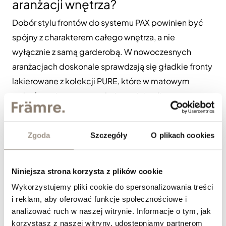
aranżacji wnętrza?
Dobór stylu frontów do systemu PAX powinien być
spójny z charakterem całego wnętrza, a nie
wyłącznie z samą garderobą. W nowoczesnych
aranżacjach doskonale sprawdzają się gładkie fronty
lakierowane z kolekcji PURE, które w matowym
wykończeniu tworzą spokojną, minimalistyczną
bryłę. Wnętrza inspirowane stylem japandi lub
skandynawskim zyskują wyjątkowy klimat dzięki
Zgoda
Szczegóły
O plikach cookies
fornirom WOODEN, które wprowadzają naturalność i
ciepło. Dla osób preferujących bardziej eleganckie i
dekoracyjne rozwiązania idealnym wyborem są
Niniejsza strona korzysta z plików cookie
fronty frezowane TIMELESS, które nadają garderobie
Wykorzystujemy pliki cookie do spersonalizowania treści
subtelnej klasy i ponadczasowego charakteru. Coraz
i reklam, aby oferować funkcje społecznościowe i
analizować ruch w naszej witrynie. Informacje o tym, jak
większą popularnością cieszą się również fronty
korzystasz z naszej witryny, udostępniamy partnerom