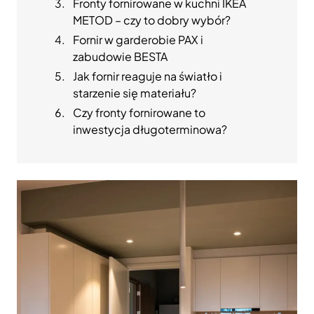
Fronty fornirowane w kuchni IKEA
METOD – czy to dobry wybór?
Fornir w garderobie PAX i
zabudowie BESTA
Jak fornir reaguje na światło i
starzenie się materiału?
Czy fronty fornirowane to
inwestycja długoterminowa?