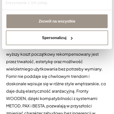
korzystania z ich usług.
cecha sprawia, że fornir uznawany jest za materiał
ponadczasowy.
Zezwól na wszystkie
Czy fronty fornirowane to
inwestycja długoterminowa?
Spersonalizuj
Fronty fornirowane do systemów IKEA są inwestycją,
która zwraca się w dłuższej perspektywie czasu. Ich
wyższy koszt początkowy rekompensowany jest
przez trwałość, estetykę oraz możliwość
wieloletniego użytkowania bez potrzeby wymiany.
Fornir nie poddaje się chwilowym trendom i
doskonale wpisuje się w różne style wnętrzarskie, co
daje dużą elastyczność aranżacyjną. Fronty
WOODEN, dzięki kompatybilności z systemami
METOD, PAX i BESTA, pozwalają w przyszłości
zmieniać charakter zabudowy bez ingerencji w