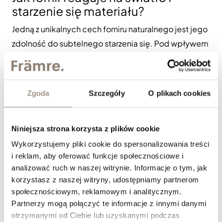
starzenie się materiału?
Jedną z unikalnych cech forniru naturalnego jest jego
zdolność do subtelnego starzenia się. Pod wpływem
światła dziennego drewno może delikatnie zmieniać
tonację, co jest naturalnym procesem i często
postrzegane jest jako zaleta, a nie wada. Fronty
Zgoda
Szczegóły
O plikach cookies
fornirowane nie tracą na atrakcyjności wraz z
upływem czasu – wręcz przeciwnie, zyskują głębię i
Niniejsza strona korzysta z plików cookie
bardziej „dojrzały” wygląd. Odpowiednie
zabezpieczenie lakierem chroni powierzchnię przed
Wykorzystujemy pliki cookie do spersonalizowania treści
i reklam, aby oferować funkcje społecznościowe i
nadmiernym przebarwieniem, jednocześnie
analizować ruch w naszej witrynie. Informacje o tym, jak
pozwalając zachować naturalny charakter drewna. W
korzystasz z naszej witryny, udostępniamy partnerom
dobrze zaprojektowanych wnętrzach zmiany te są
społecznościowym, reklamowym i analitycznym.
równomierne i harmonijne, dzięki czemu zabudowa
Partnerzy mogą połączyć te informacje z innymi danymi
przez lata wygląda spójnie i elegancko. To właśnie ta
otrzymanymi od Ciebie lub uzyskanymi podczas