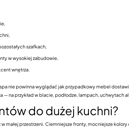
ie,
chni,
 pozostałych szafkach,
ronty w wysokiej zabudowie,
cent wnętrza.
yspa nie powinna wyglądać jak przypadkowy mebel dostawiony
a — na przykład w blacie, podłodze, lampach, uchwytach a
ontów do dużej kuchni?
w małej przestrzeni. Ciemniejsze fronty, mocniejsze kolory c