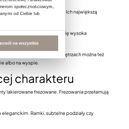
artnerom społecznościowym,
nowoczesna lub skandynawska. Ich największą
anymi od Ciebie lub
gdy w pomieszczeniu znajduje się wysoka
ezwól na wszystkie
ych tonów. W przestronnych wnętrzach można też
ie albo na wyspie.
cej charakteru
nty lakierowane frezowane
. Frezowania przełamują
b eleganckim. Ramki, subtelne podziały czy