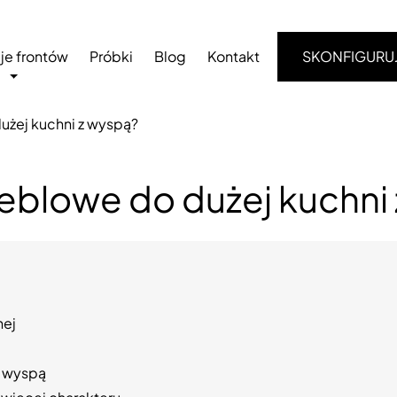
je frontów
Próbki
Blog
Kontakt
SKONFIGURU
użej kuchni z wyspą?
eblowe do dużej kuchni
nej
z wyspą