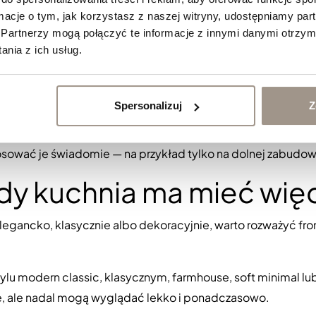
ormacje o tym, jak korzystasz z naszej witryny, udostępniamy p
kuchni, zwłaszcza gdy aranżacja ma być minimalistyczna, 
Partnerzy mogą połączyć te informacje z innymi danymi otrzym
oświetleniem, sprzętami ani dodatkami.
nia z ich usług.
zachować porządek wizualny. To ważne szczególnie wtedy, 
fa przechowywania.
Spersonalizuj
Z
iach bieli, beżu, szarości, oliwki lub ciepłych neutraln
tosować je świadomie — na przykład tylko na dolnej zabudow
dy kuchnia ma mieć wię
elegancko, klasycznie albo dekoracyjnie, warto rozważyć
fro
ylu modern classic, klasycznym, farmhouse, soft minimal lu
iste, ale nadal mogą wyglądać lekko i ponadczasowo.