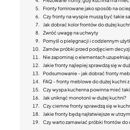
Frezowane fronty, gdy kuchnia ma mieć
Fronty fornirowane jako sposób na ociep
Czy fronty na wyspie muszą być takie s
Jak dobrać kolor frontów do dużej kuchn
Zwróć uwagę na uchwyty
Pomyśl o pielęgnacji i codziennym uży
Zamów próbki przed podjęciem decyzj
Nie zapominaj o elementach uzupełnia
Jakie fronty najlepiej sprawdzą się w du
Podsumowanie - jak dobrać fronty meb
FAQ - fronty meblowe do dużej kuchni 
Czy wyspa kuchenna powinna mieć takie
Jak uniknąć monotonii w dużej kuchni?
Czy ciemne fronty sprawdzą się w kuch
Jakie fronty będą najłatwiejsze w utrzy
Czy warto zamawiać próbki frontów do 