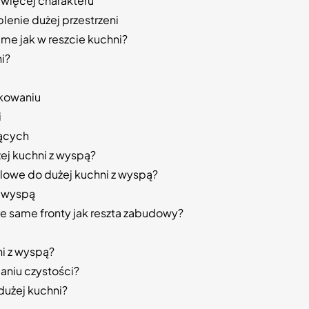
 więcej charakteru
lenie dużej przestrzeni
ame jak w reszcie kuchni?
i?
tkowaniu
i
jących
żej kuchni z wyspą?
lowe do dużej kuchni z wyspą?
z wyspą
 same fronty jak reszta zabudowy?
ni z wyspą?
maniu czystości?
dużej kuchni?