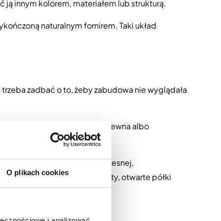
ją innym kolorem, materiałem lub strukturą.
ykończoną naturalnym fornirem. Taki układ
— trzeba zadbać o to, żeby zabudowa nie wyglądała
zowanie, naturalne usłojenie drewna albo
dopracowany wygląd.
m, jeśli zależy Ci na nowoczesnej,
O plikach cookies
d poprzez blat, wyspę, uchwyty, otwarte półki
spą
ołecznościowe i analizować