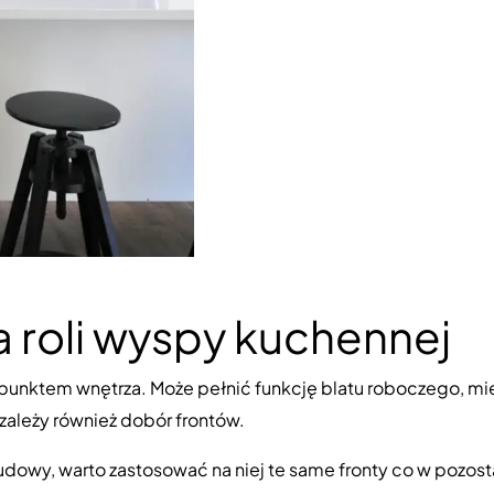
a roli wyspy kuchennej
m punktem wnętrza. Może pełnić funkcję blatu roboczego, 
 zależy również dobór frontów.
owy, warto zastosować na niej te same fronty co w pozosta