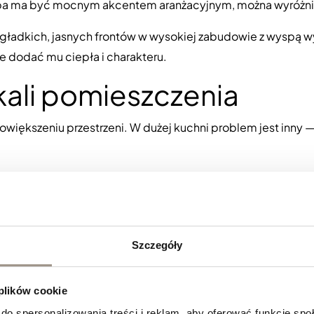
yspa ma być mocnym akcentem aranżacyjnym, można wyróżnić 
gładkich, jasnych frontów w wysokiej zabudowie z wyspą w
e dodać mu ciepła i charakteru.
kali pomieszczenia
większeniu przestrzeni. W dużej kuchni problem jest inny 
ają się materiały, które mają subtelny detal: delikatne fre
 zabudową. Dzięki temu kuchnia zyskuje głębię i bardziej 
toty.
Fronty lakierowane gładkie
będą bardzo dobrym wybore
Szczegóły
rto jednak zadbać o odpowiednie przełamanie — na przykła
 plików cookie
owoczesnej kuchni z wy
do spersonalizowania treści i reklam, aby oferować funkcje sp