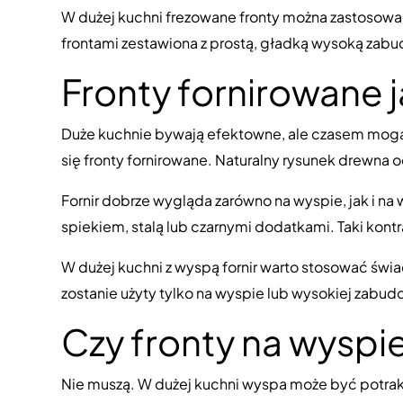
W dużej kuchni frezowane fronty można zastosowa
frontami zestawiona z prostą, gładką wysoką zabu
Fronty fornirowane 
Duże kuchnie bywają efektowne, ale czasem mogą 
się
fronty fornirowane
. Naturalny rysunek drewna oc
Fornir dobrze wygląda zarówno na wyspie, jak i 
spiekiem, stalą lub czarnymi dodatkami. Taki kontra
W dużej kuchni z wyspą fornir warto stosować świad
zostanie użyty tylko na wyspie lub wysokiej zabu
Czy fronty na wyspi
Nie muszą. W dużej kuchni wyspa może być potra