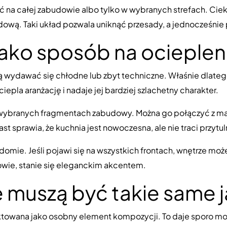
ć na całej zabudowie albo tylko w wybranych strefach. Ci
dową. Taki układ pozwala uniknąć przesady, a jednocześnie 
jako sposób na ociepleni
wydawać się chłodne lub zbyt techniczne. Właśnie dlateg
iepla aranżację i nadaje jej bardziej szlachetny charakter.
na wybranych fragmentach zabudowy. Można go połączyć z 
st sprawia, że kuchnia jest nowoczesna, ale nie traci przytul
omie. Jeśli pojawi się na wszystkich frontach, wnętrze może 
dowie, stanie się eleganckim akcentem.
e muszą być takie same j
ktowana jako osobny element kompozycji. To daje sporo mo