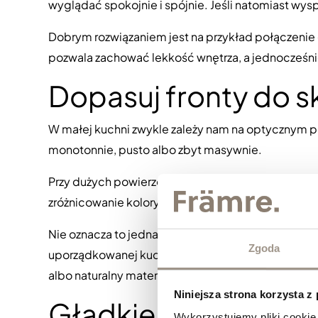
wyglądać spokojnie i spójnie. Jeśli natomiast w
Dobrym rozwiązaniem jest na przykład połączenie 
pozwala zachować lekkość wnętrza, a jednocześni
Dopasuj fronty do s
W małej kuchni zwykle zależy nam na optycznym po
monotonnie, pusto albo zbyt masywnie.
Przy dużych powierzchniach frontów dobrze sprawdz
zróżnicowanie kolorystyczne między dolną i górną
Nie oznacza to jednak, że trzeba rezygnować z pros
Zgoda
uporządkowanej kuchni. Przy dużej powierzchni wa
albo naturalny materiał w wybranej strefie.
Niniejsza strona korzysta z
Gładkie fronty do n
Wykorzystujemy pliki cookie 