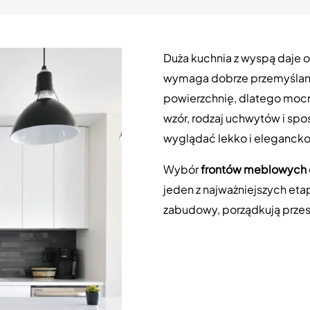
Duża kuchnia z wyspą daje 
wymaga dobrze przemyślanyc
powierzchnię, dlatego mocno
wzór, rodzaj uchwytów i sp
wyglądać lekko i elegancko, 
Wybór
frontów meblowych d
jeden z najważniejszych eta
zabudowy, porządkują przest