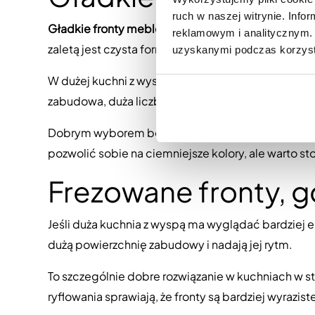
ruch w naszej witrynie. Inf
Gładkie fronty meblowe
dobrze pasują do dużych 
reklamowym i analitycznym. 
zaletą jest czysta forma. Nie konkurują z blatem, 
uzyskanymi podczas korzysta
W dużej kuchni z wyspą gładkie fronty pozwalają 
zabudowa, duża liczba szafek i rozbudowana stre
Dobrym wyborem będą matowe wykończenia w odcien
pozwolić sobie na ciemniejsze kolory, ale warto s
Frezowane fronty, g
Jeśli duża kuchnia z wyspą ma wyglądać bardziej 
dużą powierzchnię zabudowy i nadają jej rytm.
To szczególnie dobre rozwiązanie w kuchniach w st
ryflowania sprawiają, że fronty są bardziej wyraz