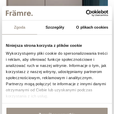
Zgoda
Szczegóły
O plikach cookies
Niniejsza strona korzysta z plików cookie
Wykorzystujemy pliki cookie do spersonalizowania treści
i reklam, aby oferować funkcje społecznościowe i
analizować ruch w naszej witrynie. Informacje o tym, jak
korzystasz z naszej witryny, udostępniamy partnerom
Jak dobrać fronty meblowe do kuchni w stylu
społecznościowym, reklamowym i analitycznym.
modern classic?
Partnerzy mogą połączyć te informacje z innymi danymi
&nbsp;
otrzymanymi od Ciebie lub uzyskanymi podczas
korzystania z ich usług.