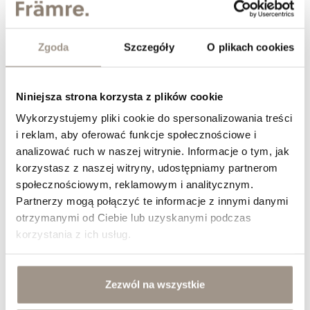
Zgoda
Szczegóły
O plikach cookies
Niniejsza strona korzysta z plików cookie
Wykorzystujemy pliki cookie do spersonalizowania treści
i reklam, aby oferować funkcje społecznościowe i
analizować ruch w naszej witrynie. Informacje o tym, jak
korzystasz z naszej witryny, udostępniamy partnerom
społecznościowym, reklamowym i analitycznym.
Jak dobrać fronty meblowe do stylu klasycznego?
Partnerzy mogą połączyć te informacje z innymi danymi
&nbsp;
otrzymanymi od Ciebie lub uzyskanymi podczas
korzystania z ich usług.
Zezwól na wszystkie