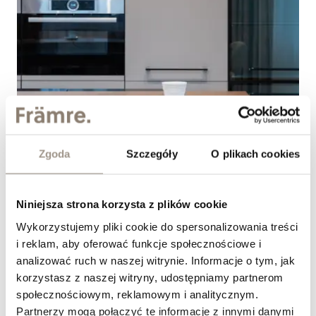
Jak dobrać fronty meblowe do kuchni w stylu
Zgoda
Szczegóły
O plikach cookies
modern classic?
&nbsp;
Niniejsza strona korzysta z plików cookie
Wykorzystujemy pliki cookie do spersonalizowania treści
i reklam, aby oferować funkcje społecznościowe i
analizować ruch w naszej witrynie. Informacje o tym, jak
korzystasz z naszej witryny, udostępniamy partnerom
społecznościowym, reklamowym i analitycznym.
Partnerzy mogą połączyć te informacje z innymi danymi