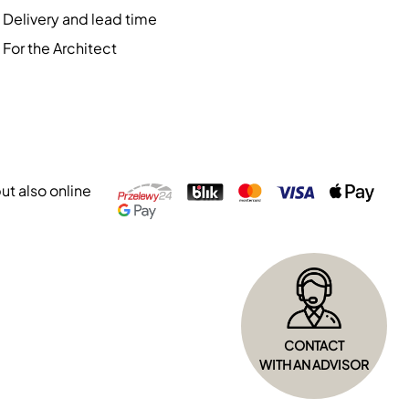
Delivery and lead time
For the Architect
but also online
CONTACT
WITH AN ADVISOR