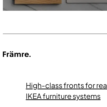
High-class fronts for re
IKEA furniture systems