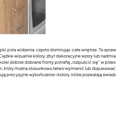
ęść pola widzenia, często dominując całe wnętrze. To spraw
iężkie wizualnie kolory, zbyt dekoracyjne wzory lub nadmi
 kolei dobrze dobrane fronty potrafią „rozpuścić się” w przes
, który można stosunkowo łatwo wymienić lub dopasować, 
ferują precyzyjne wykończenie i kolory, które pozwalają św