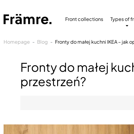
Front collections
Types of f
Homepage
Blog
Fronty do małej kuchni IKEA – jak 
Fronty do małej kuc
przestrzeń?