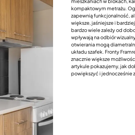
mieszkaniach w blokach, k
kompaktowym metrażu. Ogran
zapewnią funkcjonalność, al
większe, jaśniejsze i bardz
bardzo wiele zależy od dob
wpływają na odbiór wizualn
otwierania mogą diametraln
układu szafek. Fronty Framr
znacznie większe możliwości
artykule pokazujemy, jak dob
powiększyć i jednocześnie 