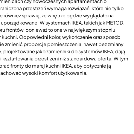
amienicach czy nowoczesnych apartamentach o
iczona przestrzeń wymaga rozwiązań, które nie tylko
e również sprawią, że wnętrze będzie wyglądało na
iej uporządkowane. W systemach IKEA, takich jak METOD,
oru frontów, ponieważ to one w największym stopniu
y kuchni. Odpowiedni kolor, wykończenie oraz sposób
ie zmienić proporcje pomieszczenia, nawet bez zmiany
e, projektowane jako zamienniki do systemów IKEA, dają
 kształtowania przestrzeni niż standardowa oferta. W tym
rać fronty do małej kuchni IKEA, aby optycznie ją
zachować wysoki komfort użytkowania.