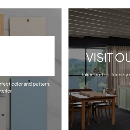
VISIT 
MPLES
Italian coffee, friendly
rfect color and pattern.
terior.