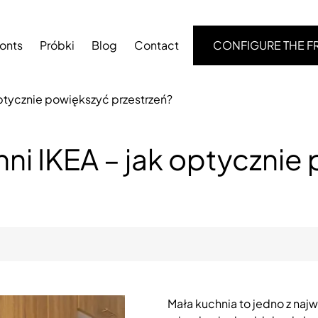
ronts
Próbki
Blog
Contact
CONFIGURE THE F
optycznie powiększyć przestrzeń?
hni IKEA – jak optycznie
Mała kuchnia to jedno z naj