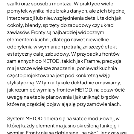
szafki oraz sposobu montażu. W praktyce wiele
pomyłek wynika nie z braku danych, ale z ich błędnej
interpretacji lub nieuwzględnienia detali, takich jak
cokoły, blendy, sprzęty do zabudowy czy układ
zawiasów. Fronty są najbardziej widocznym
elementem kuchni, dlatego nawet niewielkie
odchylenia w wymiarach potrafią zniszczyć efekt
estetyczny całej zabudowy. W przypadku frontów
zamiennych do METOD, takich jak Framre, precyzja
ma jeszcze większe znaczenie, ponieważ kuchnia
często projektowana jest pod konkretną wizję
stylistyczną. W tym artykule dokładnie omawiamy,
jak rozumieć wymiary frontów METOD, na co zwrócić
uwagę na etapie planowania i jak uniknąć błędów,
które najczęściej pojawiają się przy zamówieniach.
System METOD opiera się na siatce modułowej, w
której każdy element ma jasno określoną funkcję i
wymiar. Fronty nie są dobierane „na oko”, lecz zawsze