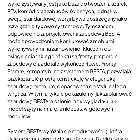
wykorzystywany jest jako baza do tworzenia szafek
RTV, komód oraz zabudów ściennych, jednak w
swojej standardowej wersji bywa postrzegany jako
rozwiązanie typowo systemowe. Tymczasem
odpowiednio zaprojektowana zabudowa BESTA
może z powodzeniem konkurować z meblami
wykonywanymi na zamówienie. Kluczem do
osiągnięcia takiego efektu są fronty, proporcje
zabudowy oraz detale wykończeniowe. Fronty
Framre, kompatybilne z systemem BESTA, pozwalają
przekształcić prostą konstrukcję w elegancką
zabudowę premium, dopasowaną do stylu całego
wnętrza. W tym artykule pokazujemy, jak zaplanować
zabudowę BESTA w salonie, aby wyglądała jak
mebel szyty na miarę, a nie zestaw gotowych
modułów.
System BESTA wyróżnia się modułowością, która
daje ogromną swobodę aranżacyjną. Dzięki różnym